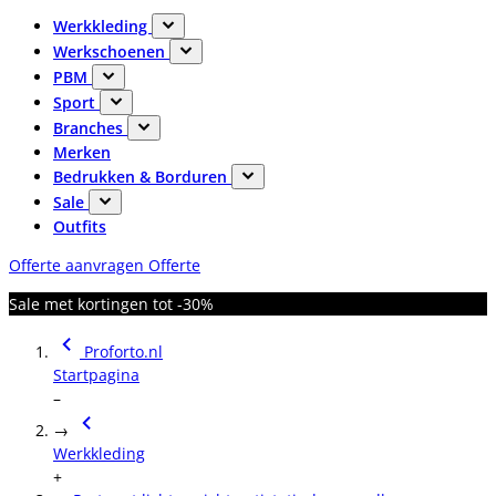
Werkkleding
Werkschoenen
PBM
Sport
Branches
Merken
Bedrukken & Borduren
Sale
Outfits
Offerte aanvragen
Offerte
Sale met kortingen tot -30%
Proforto.nl
Startpagina
–
→
Werkkleding
+