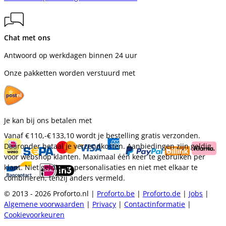
Chat met ons
Antwoord op werkdagen binnen 24 uur
Onze pakketten worden verstuurd met
Je kan bij ons betalen met
Vanaf
€ 110,-
€ 133,10
wordt je bestelling gratis verzonden.
Daaronder betaal je verzendkosten. Aanbiedingen zijn geldig
voor webshop klanten. Maximaal één keer te gebruiken per
klant. Niet geldig op personalisaties en niet met elkaar te
combineren, tenzij anders vermeld.
© 2013 - 2026 Proforto.nl |
Proforto.be
|
Proforto.de
|
Jobs
|
Algemene voorwaarden
|
Privacy
|
Contactinformatie
|
Cookievoorkeuren