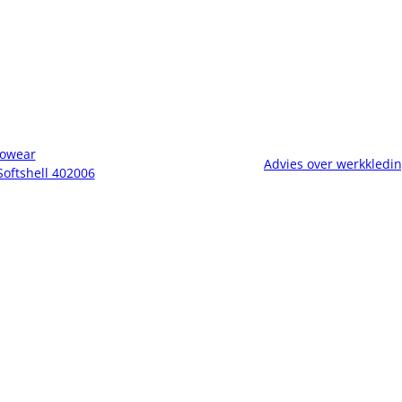
owear
Advies over werkkledi
Softshell 402006