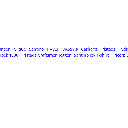
ansen
Clique
Santino
HAVEP
DASSY®
Carhartt
Fristads
Hydr
roek 1990
Fristads Craftsmen Jogger
Santino Joy T-shirt
Tricorp 