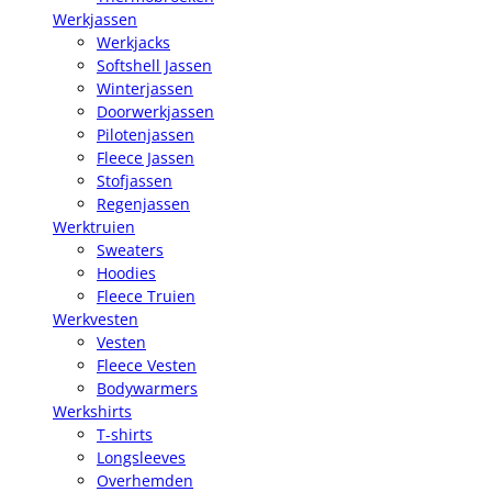
Werkjassen
Werkjacks
Softshell Jassen
Winterjassen
Doorwerkjassen
Pilotenjassen
Fleece Jassen
Stofjassen
Regenjassen
Werktruien
Sweaters
Hoodies
Fleece Truien
Werkvesten
Vesten
Fleece Vesten
Bodywarmers
Werkshirts
T-shirts
Longsleeves
Overhemden