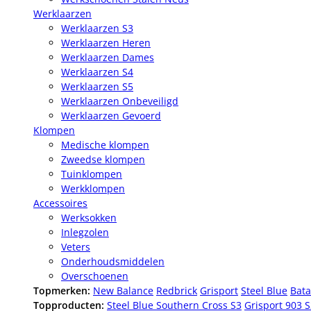
Werklaarzen
Werklaarzen S3
Werklaarzen Heren
Werklaarzen Dames
Werklaarzen S4
Werklaarzen S5
Werklaarzen Onbeveiligd
Werklaarzen Gevoerd
Klompen
Medische klompen
Zweedse klompen
Tuinklompen
Werkklompen
Accessoires
Werksokken
Inlegzolen
Veters
Onderhoudsmiddelen
Overschoenen
Topmerken:
New Balance
Redbrick
Grisport
Steel Blue
Bata
Topproducten:
Steel Blue Southern Cross S3
Grisport 903 