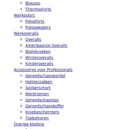
Blouses
Thermoshirts
Werkpolo's
Poloshirts
Polosweaters
Werkoveralls
Overalls
Amerikaanse Overalls
Bodybroeken
Winteroveralls
Kinderoveralls
Accessoires voor Professionals
Gereedschapsgordel
Holsterzakken
Spijkerschort
Werkriemen
Gereedschapstas
Gereedschapskoffer
Kniebeschermers
Toebehoren
Overige kleding