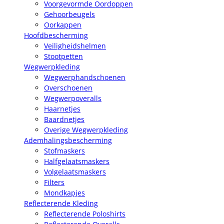
Voorgevormde Oordoppen
Gehoorbeugels
Oorkappen
Hoofdbescherming
Veiligheidshelmen
Stootpetten
Wegwerpkleding
Wegwerphandschoenen
Overschoenen
Wegwerpoveralls
Haarnetjes
Baardnetjes
Overige Wegwerpkleding
Ademhalingsbescherming
Stofmaskers
Halfgelaatsmaskers
Volgelaatsmaskers
Filters
Mondkapjes
Reflecterende Kleding
Reflecterende Poloshirts