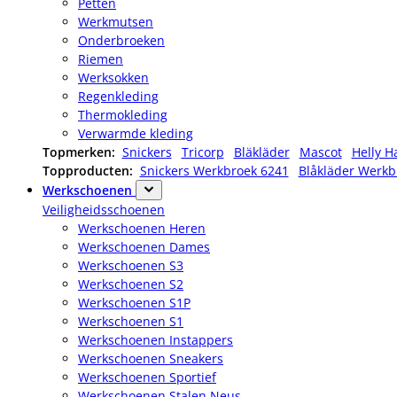
Petten
Werkmutsen
Onderbroeken
Riemen
Werksokken
Regenkleding
Thermokleding
Verwarmde kleding
Topmerken:
Snickers
Tricorp
Bläkläder
Mascot
Helly H
Topproducten:
Snickers Werkbroek 6241
Blåkläder Werkb
Werkschoenen
Veiligheidsschoenen
Werkschoenen Heren
Werkschoenen Dames
Werkschoenen S3
Werkschoenen S2
Werkschoenen S1P
Werkschoenen S1
Werkschoenen Instappers
Werkschoenen Sneakers
Werkschoenen Sportief
Werkschoenen Stalen Neus