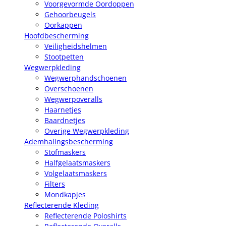
Voorgevormde Oordoppen
Gehoorbeugels
Oorkappen
Hoofdbescherming
Veiligheidshelmen
Stootpetten
Wegwerpkleding
Wegwerphandschoenen
Overschoenen
Wegwerpoveralls
Haarnetjes
Baardnetjes
Overige Wegwerpkleding
Ademhalingsbescherming
Stofmaskers
Halfgelaatsmaskers
Volgelaatsmaskers
Filters
Mondkapjes
Reflecterende Kleding
Reflecterende Poloshirts