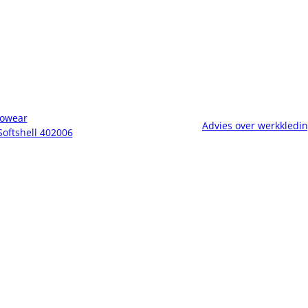
owear
Advies over werkkledi
Softshell 402006