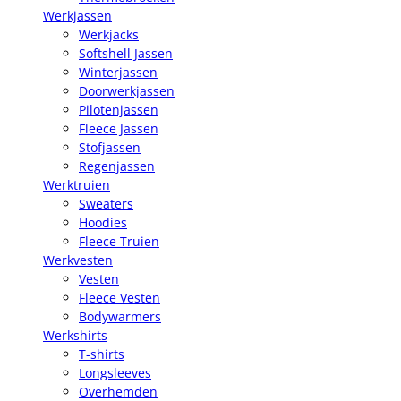
Werkjassen
Werkjacks
Softshell Jassen
Winterjassen
Doorwerkjassen
Pilotenjassen
Fleece Jassen
Stofjassen
Regenjassen
Werktruien
Sweaters
Hoodies
Fleece Truien
Werkvesten
Vesten
Fleece Vesten
Bodywarmers
Werkshirts
T-shirts
Longsleeves
Overhemden