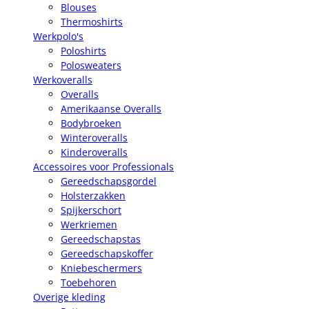
Blouses
Thermoshirts
Werkpolo's
Poloshirts
Polosweaters
Werkoveralls
Overalls
Amerikaanse Overalls
Bodybroeken
Winteroveralls
Kinderoveralls
Accessoires voor Professionals
Gereedschapsgordel
Holsterzakken
Spijkerschort
Werkriemen
Gereedschapstas
Gereedschapskoffer
Kniebeschermers
Toebehoren
Overige kleding