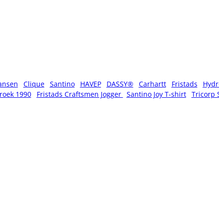
ansen
Clique
Santino
HAVEP
DASSY®
Carhartt
Fristads
Hydr
roek 1990
Fristads Craftsmen Jogger
Santino Joy T-shirt
Tricorp 