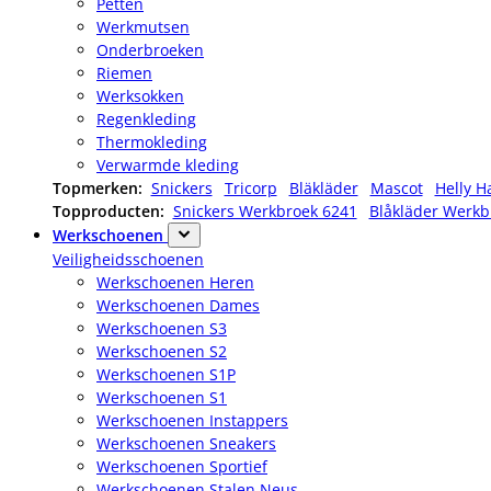
Petten
Werkmutsen
Onderbroeken
Riemen
Werksokken
Regenkleding
Thermokleding
Verwarmde kleding
Topmerken:
Snickers
Tricorp
Bläkläder
Mascot
Helly H
Topproducten:
Snickers Werkbroek 6241
Blåkläder Werkb
Werkschoenen
Veiligheidsschoenen
Werkschoenen Heren
Werkschoenen Dames
Werkschoenen S3
Werkschoenen S2
Werkschoenen S1P
Werkschoenen S1
Werkschoenen Instappers
Werkschoenen Sneakers
Werkschoenen Sportief
Werkschoenen Stalen Neus