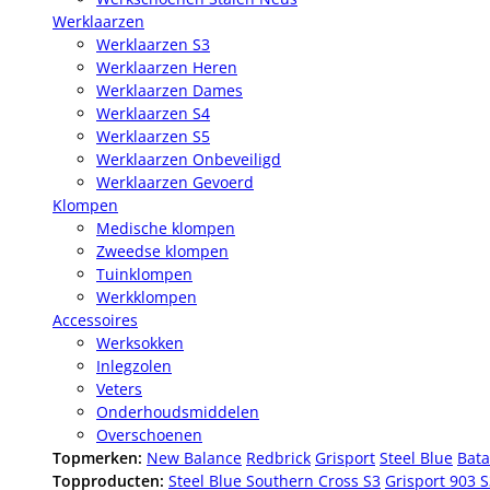
Werklaarzen
Werklaarzen S3
Werklaarzen Heren
Werklaarzen Dames
Werklaarzen S4
Werklaarzen S5
Werklaarzen Onbeveiligd
Werklaarzen Gevoerd
Klompen
Medische klompen
Zweedse klompen
Tuinklompen
Werkklompen
Accessoires
Werksokken
Inlegzolen
Veters
Onderhoudsmiddelen
Overschoenen
Topmerken:
New Balance
Redbrick
Grisport
Steel Blue
Bata
Topproducten:
Steel Blue Southern Cross S3
Grisport 903 