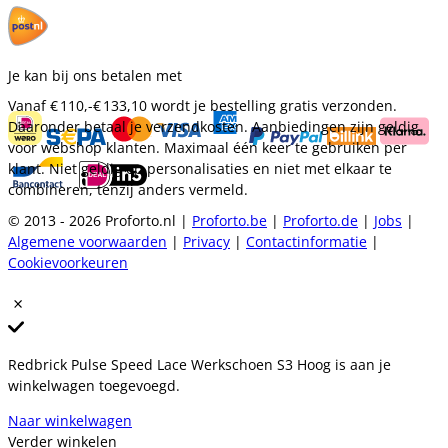
Je kan bij ons betalen met
Vanaf
€ 110,-
€ 133,10
wordt je bestelling gratis verzonden.
Daaronder betaal je verzendkosten. Aanbiedingen zijn geldig
voor webshop klanten. Maximaal één keer te gebruiken per
klant. Niet geldig op personalisaties en niet met elkaar te
combineren, tenzij anders vermeld.
© 2013 - 2026 Proforto.nl |
Proforto.be
|
Proforto.de
|
Jobs
|
Algemene voorwaarden
|
Privacy
|
Contactinformatie
|
Cookievoorkeuren
Redbrick Pulse Speed Lace Werkschoen S3 Hoog is aan je
winkelwagen toegevoegd.
Naar winkelwagen
Verder winkelen