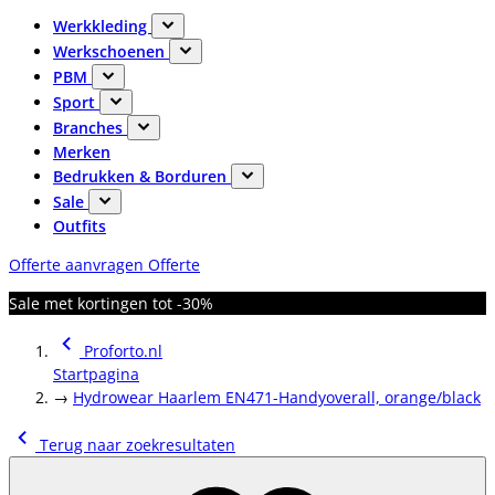
Werkkleding
Werkschoenen
PBM
Sport
Branches
Merken
Bedrukken & Borduren
Sale
Outfits
Offerte aanvragen
Offerte
Sale met kortingen tot -30%
Proforto.nl
Startpagina
→
Hydrowear Haarlem EN471-Handyoverall, orange/black
Terug naar zoekresultaten