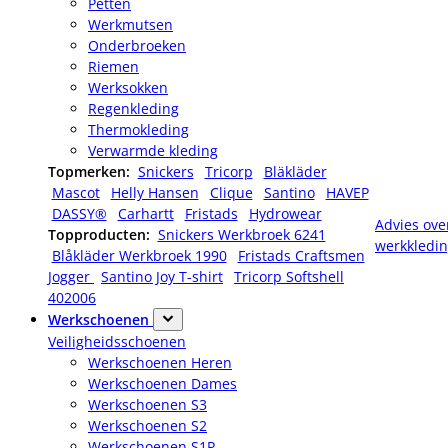
Petten
Werkmutsen
Onderbroeken
Riemen
Werksokken
Regenkleding
Thermokleding
Verwarmde kleding
Topmerken:
Snickers
Tricorp
Bläkläder
Mascot
Helly Hansen
Clique
Santino
HAVEP
DASSY®
Carhartt
Fristads
Hydrowear
Advies ove
Topproducten:
Snickers Werkbroek 6241
werkkledi
Blåkläder Werkbroek 1990
Fristads Craftsmen
Jogger
Santino Joy T-shirt
Tricorp Softshell
402006
Werkschoenen
Veiligheidsschoenen
Werkschoenen Heren
Werkschoenen Dames
Werkschoenen S3
Werkschoenen S2
Werkschoenen S1P