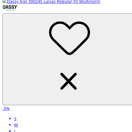
maal tevreden zijn.
-5%
S
M
L