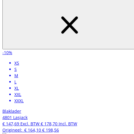
-10%
XS
S
M
L
XL
XXL
XXXL
Blaklader
4801 Lasjack
€ 147,69
Excl. BTW
€ 178,70
Incl. BTW
Origineel:
€ 164,10
€ 198,56