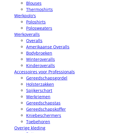
Blouses
Thermoshirts
Werkpolo's
Poloshirts
Polosweaters
Werkoveralls
Overalls
Amerikaanse Overalls
Bodybroeken
Winteroveralls
Kinderoveralls
Accessoires voor Professionals
Gereedschapsgordel
Holsterzakken
Spijkerschort
Werkriemen
Gereedschapstas
Gereedschapskoffer
Kniebeschermers
Toebehoren
Overige kleding