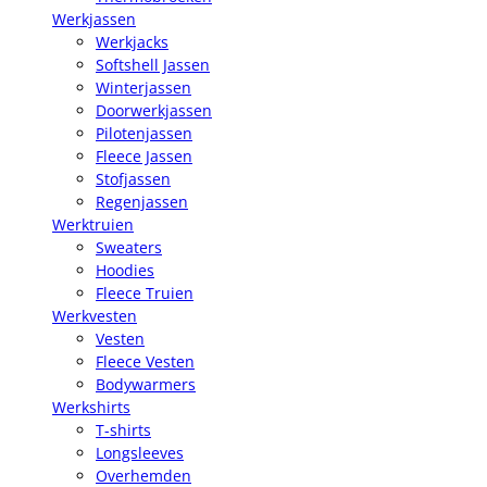
Werkjassen
Werkjacks
Softshell Jassen
Winterjassen
Doorwerkjassen
Pilotenjassen
Fleece Jassen
Stofjassen
Regenjassen
Werktruien
Sweaters
Hoodies
Fleece Truien
Werkvesten
Vesten
Fleece Vesten
Bodywarmers
Werkshirts
T-shirts
Longsleeves
Overhemden