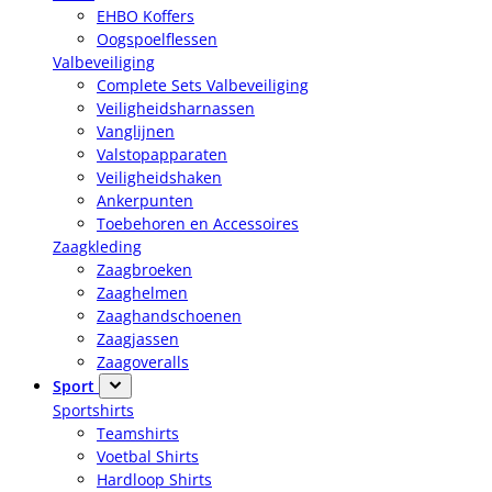
EHBO Koffers
Oogspoelflessen
Valbeveiliging
Complete Sets Valbeveiliging
Veiligheidsharnassen
Vanglijnen
Valstopapparaten
Veiligheidshaken
Ankerpunten
Toebehoren en Accessoires
Zaagkleding
Zaagbroeken
Zaaghelmen
Zaaghandschoenen
Zaagjassen
Zaagoveralls
Sport
Sportshirts
Teamshirts
Voetbal Shirts
Hardloop Shirts