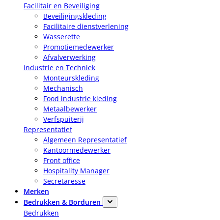
Facilitair en Beveiliging
Beveiligingskleding
Facilitaire dienstverlening
Wasserette
Promotiemedewerker
Afvalverwerking
Industrie en Techniek
Monteurskleding
Mechanisch
Food industrie kleding
Metaalbewerker
Verfspuiterij
Representatief
Algemeen Representatief
Kantoormedewerker
Front office
Hospitality Manager
Secretaresse
Merken
Bedrukken & Borduren
Bedrukken