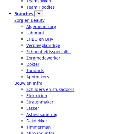
Teamsokken
Team Hoodies
Branches
Zorg en Beauty
Algemene zorg
Laborant
EHBO en BHV
Verpleegkundige
Schoonheidsspecialist
Zorgmedewerker
Dokter
Tandarts
Apothekers
Bouw en Infra
Schilders en stukadoors
Elektricien
Stratenmaker
Lasser
Asbestsanering
Dakdekker
Timmerman
Allround infra