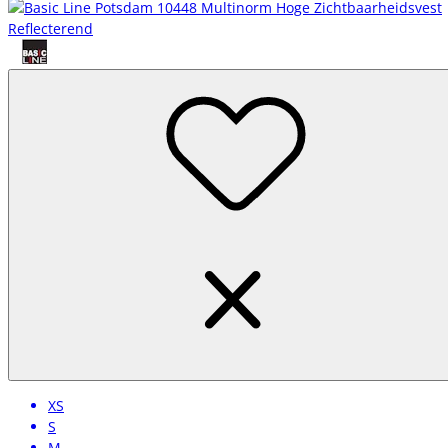
XS
S
M