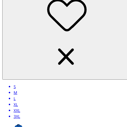
S
M
L
XL
XXL
3XL