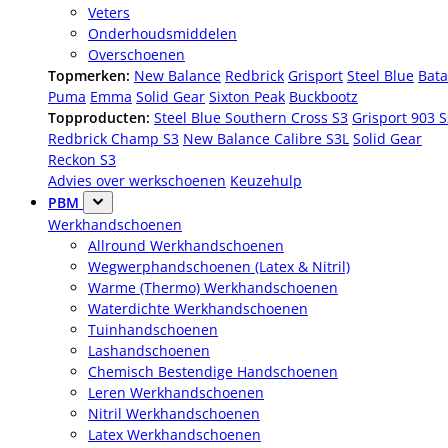
Veters
Onderhoudsmiddelen
Overschoenen
Topmerken:
New Balance
Redbrick
Grisport
Steel Blue
Bata
Puma
Emma
Solid Gear
Sixton Peak
Buckbootz
Topproducten:
Steel Blue Southern Cross S3
Grisport 903 
Redbrick Champ S3
New Balance Calibre S3L
Solid Gear
Reckon S3
Advies over werkschoenen
Keuzehulp
PBM
Werkhandschoenen
Allround Werkhandschoenen
Wegwerphandschoenen (Latex & Nitril)
Warme (Thermo) Werkhandschoenen
Waterdichte Werkhandschoenen
Tuinhandschoenen
Lashandschoenen
Chemisch Bestendige Handschoenen
Leren Werkhandschoenen
Nitril Werkhandschoenen
Latex Werkhandschoenen