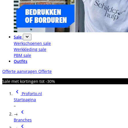
Sale
Werkschoenen sale
Werkkleding sale
PBM sale
Outfits
Offerte aanvragen
Offerte
Sale met kortingen tot -30%
Proforto.nl
Startpagina
–
→
Branches