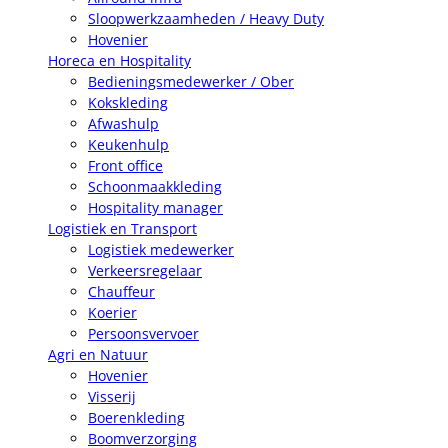
Sloopwerkzaamheden / Heavy Duty
Hovenier
Horeca en Hospitality
Bedieningsmedewerker / Ober
Kokskleding
Afwashulp
Keukenhulp
Front office
Schoonmaakkleding
Hospitality manager
Logistiek en Transport
Logistiek medewerker
Verkeersregelaar
Chauffeur
Koerier
Persoonsvervoer
Agri en Natuur
Hovenier
Visserij
Boerenkleding
Boomverzorging