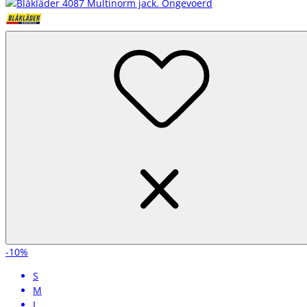
-10%
S
M
L